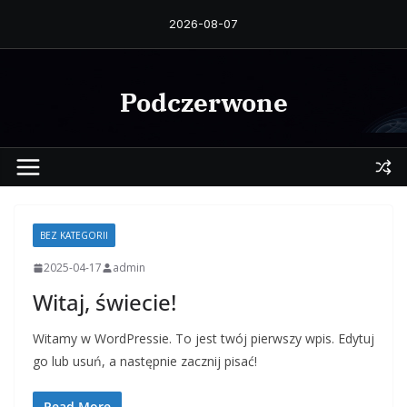
Przejdź
2026-08-07
do
treści
Podczerwone
BEZ KATEGORII
2025-04-17
admin
Witaj, świecie!
Witamy w WordPressie. To jest twój pierwszy wpis. Edytuj
go lub usuń, a następnie zacznij pisać!
Read More